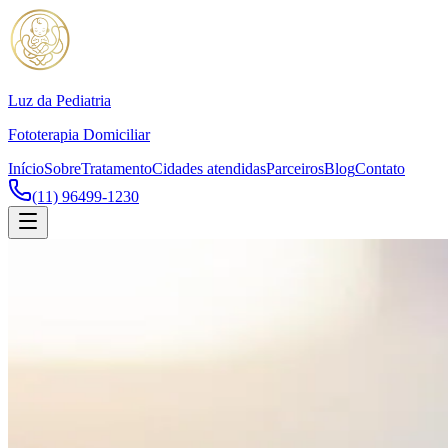
Luz da Pediatria
Fototerapia Domiciliar
Início
Sobre
Tratamento
Cidades atendidas
Parceiros
Blog
Contato
(11) 96499-1230