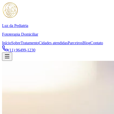
Luz da Pediatria
Fototerapia Domiciliar
Início
Sobre
Tratamento
Cidades atendidas
Parceiros
Blog
Contato
(11) 96499-1230