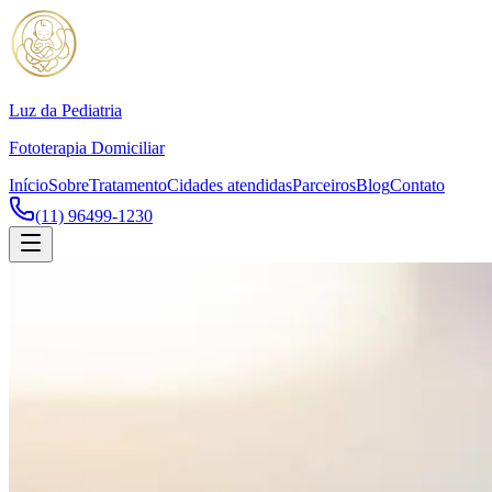
Luz da Pediatria
Fototerapia Domiciliar
Início
Sobre
Tratamento
Cidades atendidas
Parceiros
Blog
Contato
(11) 96499-1230