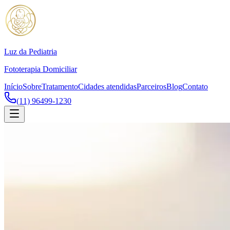
Luz da Pediatria
Fototerapia Domiciliar
Início
Sobre
Tratamento
Cidades atendidas
Parceiros
Blog
Contato
(11) 96499-1230