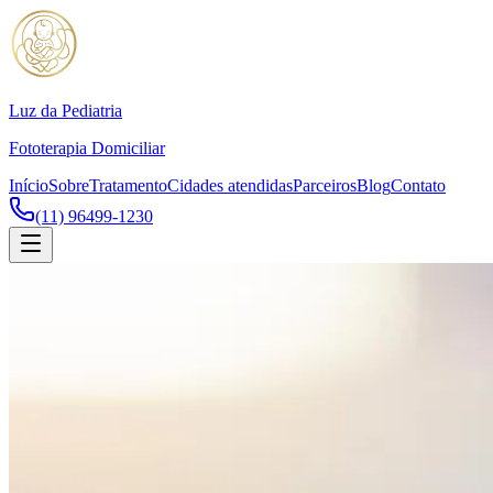
Luz da Pediatria
Fototerapia Domiciliar
Início
Sobre
Tratamento
Cidades atendidas
Parceiros
Blog
Contato
(11) 96499-1230