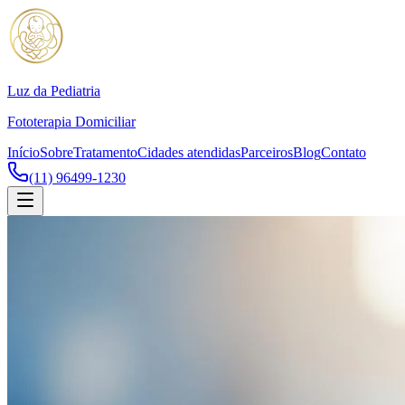
Luz da Pediatria
Fototerapia Domiciliar
Início
Sobre
Tratamento
Cidades atendidas
Parceiros
Blog
Contato
(11) 96499-1230