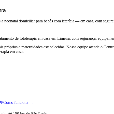
ira
apia neonatal domiciliar para bebês com icterícia — em casa, com segura
ratamento de fototerapia em casa
em Limeira
, com segurança, equipamen
ais próprios e maternidades estabelecidas. Nossa equipe atende o Centr
erapia em casa.
PP
Como funciona →
o de até 150 km de São Paulo.