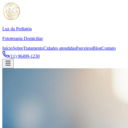
Luz da Pediatria
Fototerapia Domiciliar
Início
Sobre
Tratamento
Cidades atendidas
Parceiros
Blog
Contato
(11) 96499-1230