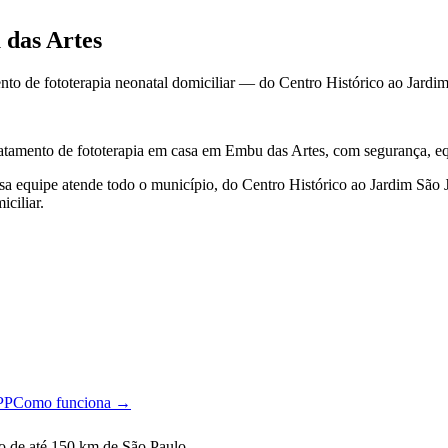
 das Artes
to de fototerapia neonatal domiciliar — do Centro Histórico ao Jardim
ratamento de fototerapia em casa
em Embu das Artes
, com segurança, e
sa equipe atende todo o município, do Centro Histórico ao Jardim São 
ciliar.
PP
Como funciona →
o de até 150 km de São Paulo.