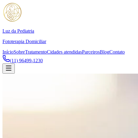
Luz da Pediatria
Fototerapia Domiciliar
Início
Sobre
Tratamento
Cidades atendidas
Parceiros
Blog
Contato
(11) 96499-1230