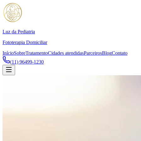
Luz da Pediatria
Fototerapia Domiciliar
Início
Sobre
Tratamento
Cidades atendidas
Parceiros
Blog
Contato
(11) 96499-1230