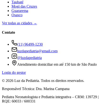
Taubaté
Mogi das Cruzes
Guararema
Osasco
Ver todas as cidades →
Contato
(11) 96499-1230
luzdapediatria@gmail.com
@
luzdapediatria
Atendimento domiciliar em até 150 km de São Paulo
Login do gestor
©
2026
Luz da Pediatria. Todos os direitos reservados.
Responsável Técnica: Dra. Marina Campana
Pediatra Neonatologista e Pediatria integrativa – CRM: 139729 |
RQE: 60033 / 600331