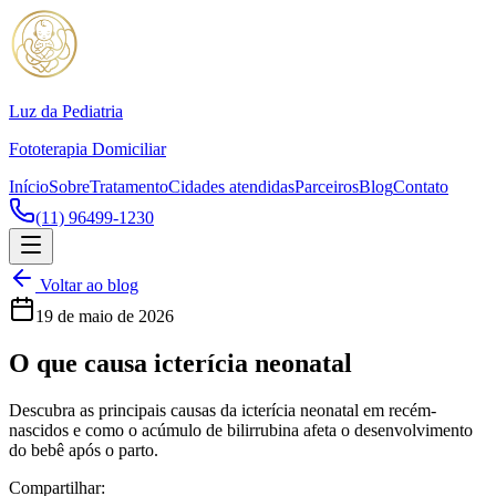
Luz da Pediatria
Fototerapia Domiciliar
Início
Sobre
Tratamento
Cidades atendidas
Parceiros
Blog
Contato
(11) 96499-1230
Voltar ao blog
19 de maio de 2026
O que causa icterícia neonatal
Descubra as principais causas da icterícia neonatal em recém-
nascidos e como o acúmulo de bilirrubina afeta o desenvolvimento
do bebê após o parto.
Compartilhar: