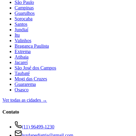
São Paulo
Campinas
Guarulhos
Sorocaba
Santos
Jundiaí
Itu
Valinhos
Bragança Paulista
Extrema
Atibaia
Jacareí
São José dos Campos
Taubaté
Mogi das Cruzes
Guararema
Osasco
Ver todas as cidades →
Contato
(11) 96499-1230
luzdapediatria@gmail.com